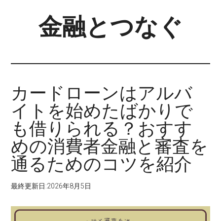
Skip
Skip
金融とつなぐ
to
to
main
primary
content
sidebar
カードローンはアルバ
イトを始めたばかりで
も借りられる？おすす
めの消費者金融と審査を
通るためのコツを紹介
最終更新日:
2026年8月5日