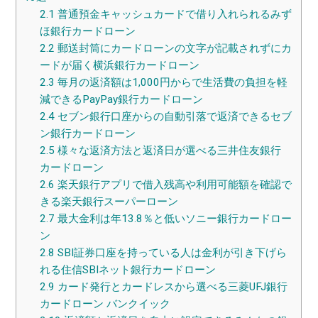
2.1
普通預金キャッシュカードで借り入れられるみず
ほ銀行カードローン
2.2
郵送封筒にカードローンの文字が記載されずにカ
ードが届く横浜銀行カードローン
2.3
毎月の返済額は1,000円からで生活費の負担を軽
減できるPayPay銀行カードローン
2.4
セブン銀行口座からの自動引落で返済できるセブ
ン銀行カードローン
2.5
様々な返済方法と返済日が選べる三井住友銀行
カードローン
2.6
楽天銀行アプリで借入残高や利用可能額を確認で
きる楽天銀行スーパーローン
2.7
最大金利は年13.8％と低いソニー銀行カードロー
ン
2.8
SBI証券口座を持っている人は金利が引き下げら
れる住信SBIネット銀行カードローン
2.9
カード発行とカードレスから選べる三菱UFJ銀行
カードローン バンクイック