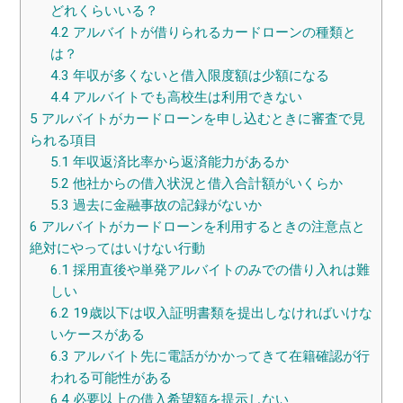
どれくらいいる？
4.2
アルバイトが借りられるカードローンの種類と
は？
4.3
年収が多くないと借入限度額は少額になる
4.4
アルバイトでも高校生は利用できない
5
アルバイトがカードローンを申し込むときに審査で見
られる項目
5.1
年収返済比率から返済能力があるか
5.2
他社からの借入状況と借入合計額がいくらか
5.3
過去に金融事故の記録がないか
6
アルバイトがカードローンを利用するときの注意点と
絶対にやってはいけない行動
6.1
採用直後や単発アルバイトのみでの借り入れは難
しい
6.2
19歳以下は収入証明書類を提出しなければいけな
いケースがある
6.3
アルバイト先に電話がかかってきて在籍確認が行
われる可能性がある
6.4
必要以上の借入希望額を提示しない