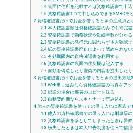
1.4
裏面に住所を記載すれば資格確認書で申込
1.5
資格確認書1つで申し込みできるSMBCモ
2
資格確認書だけでお金を借りるときの注意点と
2.1
本人確認書類は資格確認書のみでも補完書
2.2
資格確認書で勤務状況や勤続年数が分かる
2.3
資格確認書の発行元に関わらず本人確認で
2.4
紙の資格確認書廃止によって認められない
2.5
有効期限内の資格確認書を利用する
2.6
資格確認書の裏面の住所欄は記入する
2.7
書類を偽造したり虚偽の内容を提出したり
3
資格確認書だけでお金を借りるときの提出方法
3.1
Web申し込みなら資格確認書の写真をアッ
3.2
郵送の場合は裏表のコピーを送る
3.3
自動契約機ならスキャナーで読み込む
4
他人の資格確認書を使っての借り入れは家族で
4.1
他人の資格確認書での借り入れは刑事罰の
4.2
資格確認書を落としてしまったときは警察
4.3
紛失したときは本人申告制度を使って信用