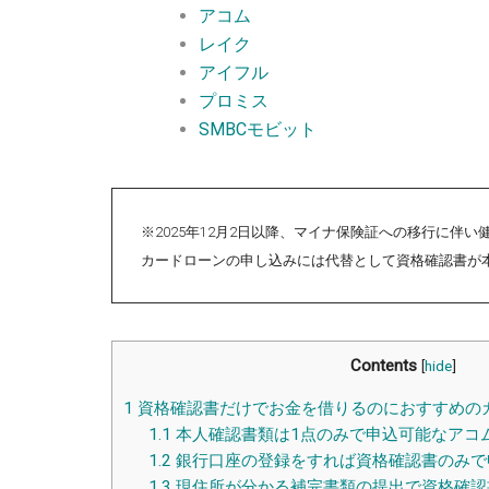
アコム
レイク
アイフル
プロミス
SMBCモビット
※2025年12月2日以降、マイナ保険証への移行に伴
カードローンの申し込みには代替として資格確認書が
Contents
[
hide
]
1
資格確認書だけでお金を借りるのにおすすめの
1.1
本人確認書類は1点のみで申込可能なアコ
1.2
銀行口座の登録をすれば資格確認書のみで
1.3
現住所が分かる補完書類の提出で資格確認