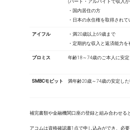
(パート・アルバイトで収入が
・国内居住の方
・日本の永住権を取得されて
アイフル
・満20歳以上69歳まで
・定期的な収入と返済能力を
プロミス
年齢18～74歳のご本人に安
SMBCモビット
満年齢20歳～74歳の安定し
補完書類や金融機関口座の登録と組み合わせる
アコムは資格確認書1点で申し込みができ、必