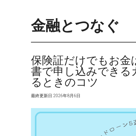
Skip
Skip
to
to
main
primary
金融とつなぐ
content
sidebar
保険証だけでもお金
書で申し込みできる
るときのコツ
最終更新日:
2026年8月6日